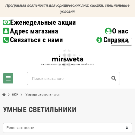
Программа лояльности для юридических лиц: скидки, специальные
условия
Еженедельные акции
Адрес магазина
О нас
Связаться с нами
Справка
person
Войти
view_headline
search
chevron_right
chevron_right
EKF
Умные светильники
УМНЫЕ СВЕТИЛЬНИКИ
Релевантность