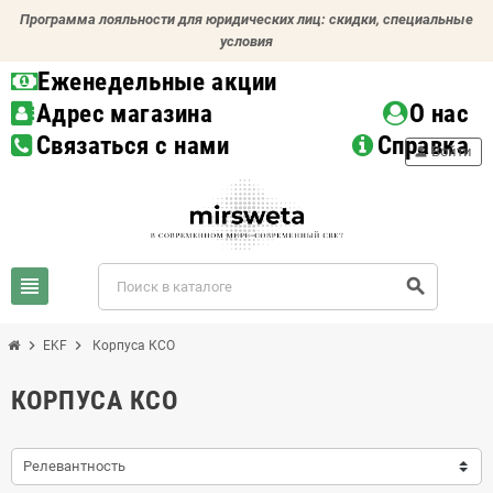
Программа лояльности для юридических лиц: скидки, специальные
условия
Еженедельные акции
Адрес магазина
О нас
Связаться с нами
Справка
person
Войти
view_headline
search
chevron_right
chevron_right
EKF
Корпуса КСО
КОРПУСА КСО
Релевантность