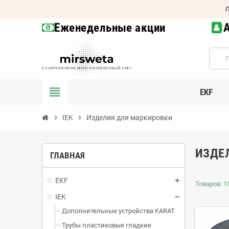
П
Еженедельные акции
view_headline
EKF
chevron_right
IEK
chevron_right
Изделия для маркировки
ИЗДЕ
ГЛАВНАЯ
EKF
Товаров: 1
IEK
Дополнительные устройства KARAT
Трубы пластиковые гладкие