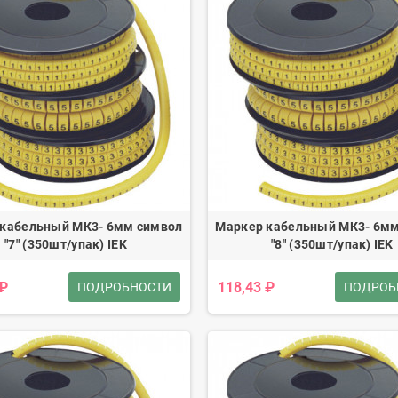
 кабельный МК3- 6мм символ
Маркер кабельный МК3- 6мм
"7" (350шт/упак) IEK
"8" (350шт/упак) IEK
 ₽
118,43 ₽
ПОДРОБНОСТИ
ПОДРОБ