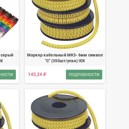
 серый
Маркер кабельный МК3- 6мм символ
EK
"С" (350шт/упак) IEK
143,24 ₽
НОСТИ
ПОДРОБНОСТИ