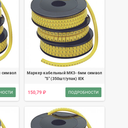
 символ
Маркер кабельный МК3- 6мм символ
"5" (350шт/упак) IEK
150,79 ₽
НОСТИ
ПОДРОБНОСТИ