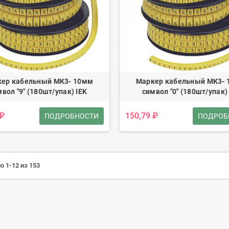
ер кабельный МК3- 10мм
Маркер кабельный МК3-
вол "9" (180шт/упак) IEK
символ "0" (180шт/упак)
 ₽
150,79 ₽
ПОДРОБНОСТИ
ПОДРОБ
о 1-12 из 153