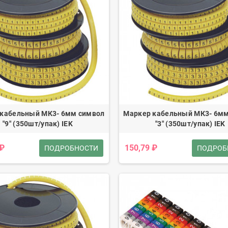
 кабельный МК3- 6мм символ
Маркер кабельный МК3- 6мм
"9" (350шт/упак) IEK
"3" (350шт/упак) IEK
 ₽
150,79 ₽
ПОДРОБНОСТИ
ПОДРОБ