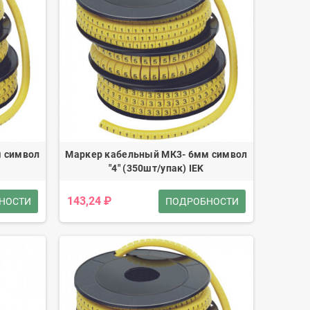
 символ
Маркер кабельный МК3- 6мм символ
"4" (350шт/упак) IEK
143,24 ₽
НОСТИ
ПОДРОБНОСТИ