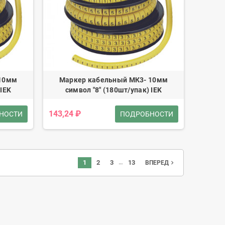
 10мм
Маркер кабельный МК3- 10мм
 IEK
символ "8" (180шт/упак) IEK
143,24 ₽
НОСТИ
ПОДРОБНОСТИ
…
1
2
3
13
navigate_next
ВПЕРЕД