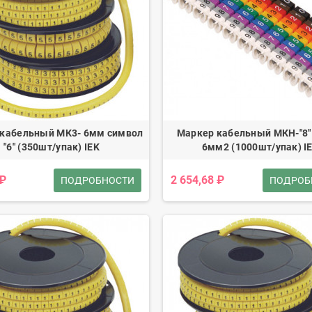
 кабельный МК3- 6мм символ
Маркер кабельный МКН-"8"
"6" (350шт/упак) IEK
6мм2 (1000шт/упак) I
 ₽
2 654,68 ₽
ПОДРОБНОСТИ
ПОДРОБ