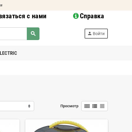
ия
вязаться с нами
Справка
search
person
Войти
LECTRIC
view_comfy
view_list
view_headline
Просмотр