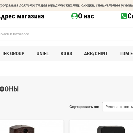
рограмма лояльности для юридических лиц: скидки, специальные услов
Адрес магазина
О нас
С
IEK GROUP
UNIEL
КЭАЗ
ABB/CHINT
TDM E
ФОНЫ
Сортировать по:
Релевантность