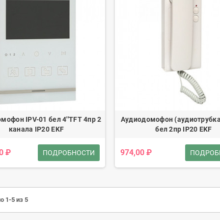
мофон IPV-01 бел 4''TFT 4пр 2
Аудиодомофон (аудиотрубка)
канала IP20 EKF
бел 2пр IP20 EKF
0 ₽
974,00 ₽
ПОДРОБНОСТИ
ПОДРОБ
о 1-5 из 5