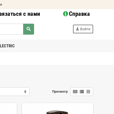
ия
вязаться с нами
Справка
search
person
Войти
LECTRIC
view_comfy
view_list
view_headline
Просмотр