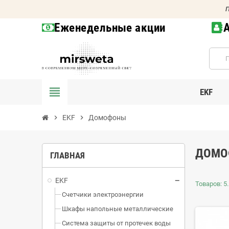
П
Еженедельные акции
view_headline
EKF
chevron_right
EKF
chevron_right
Домофоны
ДОМО
ГЛАВНАЯ
EKF
Товаров: 5.
Счетчики электроэнергии
Шкафы напольные металлические
Система защиты от протечек воды