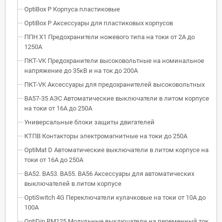
OptiBox P Корпуса пластиковые
OptiBox P Аксессуары для пластиковых корпусов
ППН Х1 Предохранители ножевого типа на токи от 2А до
1250А
ПКТ-VK Предохранители высоковольтные на номинальное
напряжение до 35кВ и на ток до 200А
ПКТ-VK Аксессуары для предохранителей высоковольтных
ВА57-35 АЭС Автоматические выключатели в литом корпусе
на токи от 16А до 250А
Универсальные блоки защиты двигателей
КТПВ Контакторы электромагнитные на токи до 250А
OptiMat D Автоматические выключатели в литом корпусе на
токи от 16А до 250А
ВА52. ВА53. ВА55. ВА56 Аксессуары для автоматических
выключателей в литом корпусе
OptiSwitch 4G Переключатели кулачковые на токи от 10А до
100А
OptiDin BM125 Модульные выключатели на переменный ток