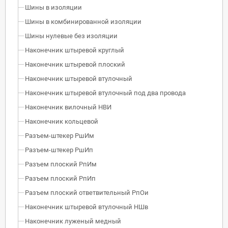
Шины в изоляции
Шины в комбинированной изоляции
Шины нулевые без изоляции
Наконечник штыревой круглый
Наконечник штыревой плоский
Наконечник штыревой втулочный
Наконечник штыревой втулочный под два провода
Наконечник вилочный НВИ
Наконечник кольцевой
Разъем-штекер РшИм
Разъем-штекер РшИп
Разъем плоский РпИм
Разъем плоский РпИп
Разъем плоский ответвительный РпОи
Наконечник штыревой втулочный НШв
Наконечник луженый медный