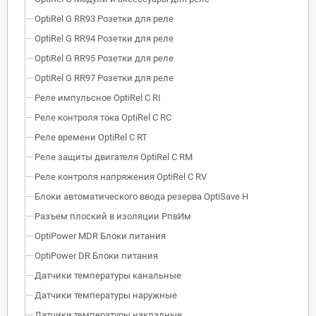
OptiRel G RR93 Розетки для реле
OptiRel G RR94 Розетки для реле
OptiRel G RR95 Розетки для реле
OptiRel G RR97 Розетки для реле
Реле импульсное OptiRel C RI
Реле контроля тока OptiRel С RС
Реле времени OptiRel С RT
Реле защиты двигателя OptiRel С RM
Реле контроля напряжения OptiRel C RV
Блоки автоматического ввода резерва OptiSave H
Разъем плоский в изоляции РпвИм
OptiPower MDR Блоки питания
OptiPower DR Блоки питания
Датчики температуры канальные
Датчики температуры наружные
Датчики температуры накладные