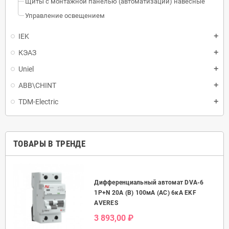
Щиты с монтажной панелью (автоматизации) навесные
Управление освещением
IEK
КЭАЗ
Uniel
ABB\CHINT
TDM-Electric
ТОВАРЫ В ТРЕНДЕ
Дифференциальный автомат DVA-6
50А
1P+N 20А (B) 100мА (AC) 6кА EKF
AVERES
3 893,00 ₽