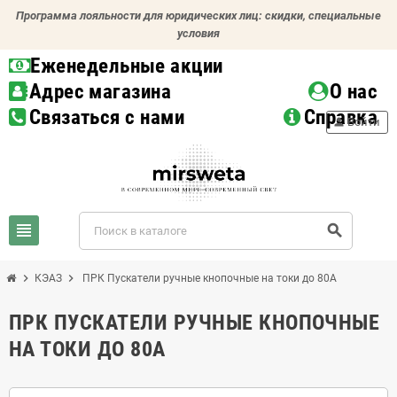
Программа лояльности для юридических лиц: скидки, специальные
условия
Еженедельные акции
Адрес магазина
О нас
Связаться с нами
Справка
person
Войти
view_headline
search
chevron_right
chevron_right
КЭАЗ
ПРК Пускатели ручные кнопочные на токи до 80А
ПРК ПУСКАТЕЛИ РУЧНЫЕ КНОПОЧНЫЕ
НА ТОКИ ДО 80А