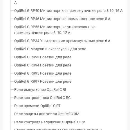
А
OptiRel G RP40 Миниатюрные промежуточные реле 8.10. 16 А
OptiRel G RP46 Миниатюрное промышленное реле 8 А
OptiRel G RP55 Миниатюрные универсальные
промежуточные реле 6. 10. 12 А
OptiRel G RP34 Ультратонкие промежуточные реле 6 А
OptiRel G Модули и аксессуары для реле
OptiRel G RR93 Розетки для реле
OptiRel G RR94 Розетки для реле
OptiRel G RR95 Розетки для реле
OptiRel G RR97 Розетки для реле
Реле импульсное OptiRel C RI
Реле контроля тока OptiRel С RС
Реле времени OptiRel С RT
Реле защиты двигателя OptiRel С RM
Реле контроля напряжения OptiRel C RV