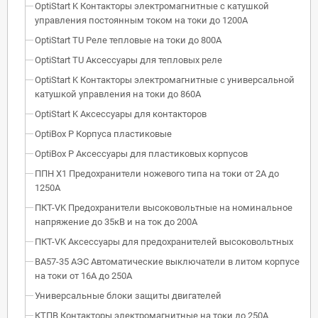
OptiStart K Контакторы электромагнитные с катушкой
управления постоянным током на токи до 1200А
OptiStart TU Реле тепловые на токи до 800А
OptiStart TU Аксессуары для тепловых реле
OptiStart K Контакторы электромагнитные с универсальной
катушкой управления на токи до 860А
OptiStart K Аксессуары для контакторов
OptiBox P Корпуса пластиковые
OptiBox P Аксессуары для пластиковых корпусов
ППН Х1 Предохранители ножевого типа на токи от 2А до
1250А
ПКТ-VK Предохранители высоковольтные на номинальное
напряжение до 35кВ и на ток до 200А
ПКТ-VK Аксессуары для предохранителей высоковольтных
ВА57-35 АЭС Автоматические выключатели в литом корпусе
на токи от 16А до 250А
Универсальные блоки защиты двигателей
КТПВ Контакторы электромагнитные на токи до 250А