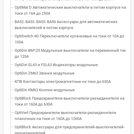
OptiMat D Автоматические выключатели в литом корпусе на
токи от 16А до 250А
ВА52. ВА53. ВА55. ВА56 Аксессуары для автоматических
выключателей в литом корпусе
OptiSwitch 4G Переключатели кулачковые на токи от 10А до
100А
OptiDin BM125 Модульные выключатели на переменный ток
до 125А
OptiDin SL63 и FSL63 Индикаторы модульные
OptiDin ZM63 Звонки модульные
КПВ Контакторы электромагнитные на токи до 630А
OptiDin КМ63 Кнопки модульные
OptiBlock Предохранители-выключатели-разъединители на
токи от 160А до 630А
OptiVert Предохранители-выключатели-разъединители
планочные на токи от 160А до 1260А
OptiBlock Аксессуары для предохранителей-выключателей-
разъединителей