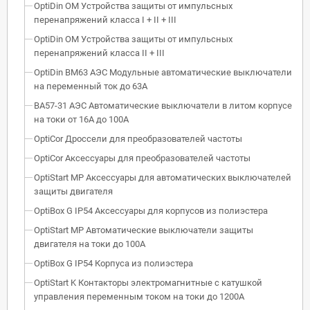
OptiDin OM Устройства защиты от импульсных
перенапряжений класса I + II + III
OptiDin OM Устройства защиты от импульсных
перенапряжений класса II + III
OptiDin BM63 АЭС Модульные автоматические выключатели
на переменный ток до 63А
ВА57-31 АЭС Автоматические выключатели в литом корпусе
на токи от 16А до 100А
OptiCor Дроссели для преобразователей частоты
OptiCor Аксессуары для преобразователей частоты
OptiStart MP Аксессуары для автоматических выключателей
защиты двигателя
OptiBox G IP54 Аксессуары для корпусов из полиэстера
OptiStart MP Автоматические выключатели защиты
двигателя на токи до 100А
OptiBox G IP54 Корпуса из полиэстера
OptiStart K Контакторы электромагнитные с катушкой
управления переменным током на токи до 1200А