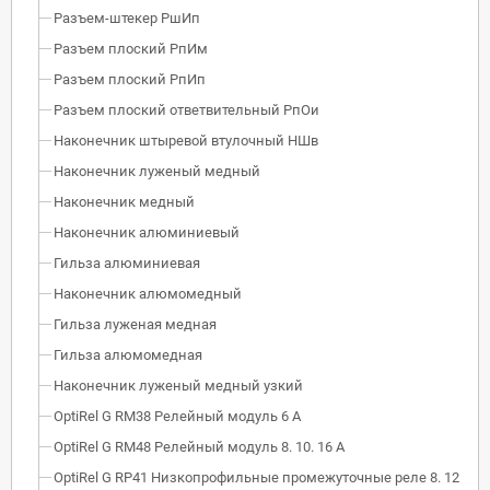
Разъем-штекер РшИп
Разъем плоский РпИм
Разъем плоский РпИп
Разъем плоский ответвительный РпОи
Наконечник штыревой втулочный НШв
Наконечник луженый медный
Наконечник медный
Наконечник алюминиевый
Гильза алюминиевая
Наконечник алюмомедный
Гильза луженая медная
Гильза алюмомедная
Наконечник луженый медный узкий
OptiRel G RM38 Релейный модуль 6 А
OptiRel G RM48 Релейный модуль 8. 10. 16 А
OptiRel G RP41 Низкопрофильные промежуточные реле 8. 12