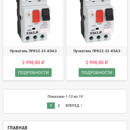
Пускатель ПРК32-23-КЭАЗ
Пускатель ПРК32-32-КЭАЗ
2 998,80 ₽
2 998,80 ₽
ПОДРОБНОСТИ
ПОДРОБНОСТИ
Показано 1-12 из 19
1
2
navigate_next
ВПЕРЕД
ГЛАВНАЯ