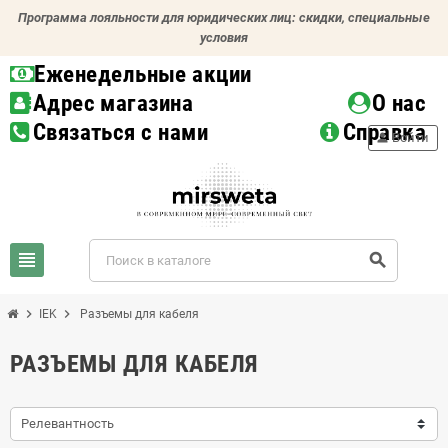
Программа лояльности для юридических лиц: скидки, специальные
условия
Еженедельные акции
Адрес магазина
О нас
Связаться с нами
Справка
person
Войти
view_headline
search
chevron_right
chevron_right
IEK
Разъемы для кабеля
РАЗЪЕМЫ ДЛЯ КАБЕЛЯ
Релевантность