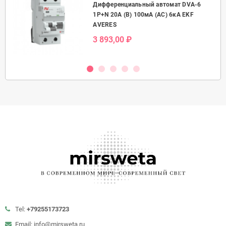
Дифференциальный автомат DVA-6
50А
1P+N 20А (B) 100мА (AC) 6кА EKF
AVERES
3 893,00 ₽
Tel:
+79255173723
Email: info@mirsweta.ru