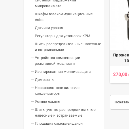
Системы поддержания
микроклимата
Шкафы телекоммуникационные
Astra
Датчики уровня
Регуляторы для установок КРМ
Щиты распределительные навесные
и встраиваемые
Прожек
Устройства компенсации
10
реактивной мощности
Изолированная молниезащита
278,00
Домофоны
Низковольтные силовые
конденсаторы
Умные лампы
Показан
Щиты учетно-распределительные
навесные и встраиваемые
Площадка самоклеящаяся