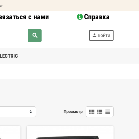
ия
вязаться с нами
Справка
search
person
Войти
LECTRIC
view_comfy
view_list
view_headline
Просмотр