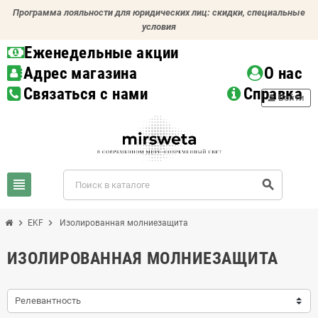
Программа лояльности для юридических лиц: скидки, специальные
условия
Еженедельные акции
Адрес магазина
О нас
Связаться с нами
Справка
person
Войти
view_headline
search
chevron_right
chevron_right
EKF
Изолированная молниезащита
ИЗОЛИРОВАННАЯ МОЛНИЕЗАЩИТА
Релевантность