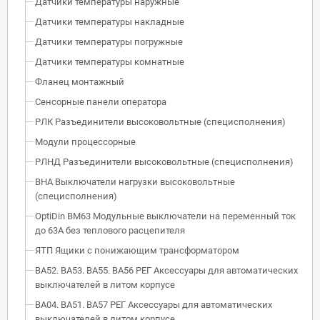
Датчики температуры наружные
Датчики температуры накладные
Датчики температуры погружные
Датчики температуры комнатные
Фланец монтажный
Сенсорные панели оператора
РЛК Разъединители высоковольтные (специсполнения)
Модули процессорные
РЛНД Разъединители высоковольтные (специсполнения)
ВНА Выключатели нагрузки высоковольтные
(специсполнения)
OptiDin BM63 Модульные выключатели на переменный ток
до 63А без теплового расцепителя
ЯТП Ящики с понижающим трансформатором
ВА52. ВА53. ВА55. ВА56 РЕГ Аксессуары для автоматических
выключателей в литом корпусе
ВА04. ВА51. ВА57 РЕГ Аксессуары для автоматических
выключателей в литом корпусе