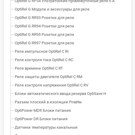
OptiRel G RP34 Ультратонкие промежуточные реле 6 А
OptiRel G Модули и аксессуары для реле
OptiRel G RR93 Розетки для реле
OptiRel G RR94 Розетки для реле
OptiRel G RR95 Розетки для реле
OptiRel G RR97 Розетки для реле
Реле импульсное OptiRel C RI
Реле контроля тока OptiRel С RС
Реле времени OptiRel С RT
Реле защиты двигателя OptiRel С RM
Реле контроля напряжения OptiRel C RV
Блоки автоматического ввода резерва OptiSave H
Разъем плоский в изоляции РпвИм
OptiPower MDR Блоки питания
OptiPower DR Блоки питания
Датчики температуры канальные