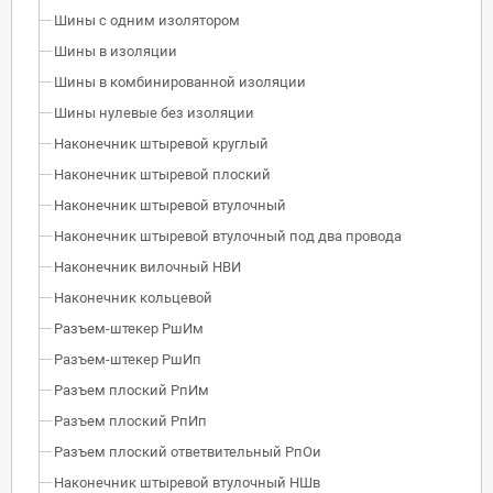
Шины с одним изолятором
Шины в изоляции
Шины в комбинированной изоляции
Шины нулевые без изоляции
Наконечник штыревой круглый
Наконечник штыревой плоский
Наконечник штыревой втулочный
Наконечник штыревой втулочный под два провода
Наконечник вилочный НВИ
Наконечник кольцевой
Разъем-штекер РшИм
Разъем-штекер РшИп
Разъем плоский РпИм
Разъем плоский РпИп
Разъем плоский ответвительный РпОи
Наконечник штыревой втулочный НШв