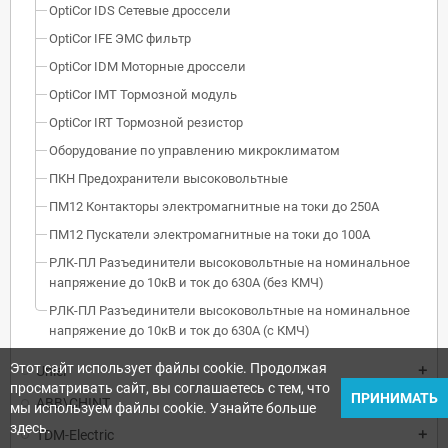
OptiCor IDS Сетевые дроссели
OptiCor IFE ЭМС фильтр
OptiCor IDM Моторные дроссели
OptiCor IМТ Тормозной модуль
OptiCor IRT Тормозной резистор
Оборудование по управлению микроклиматом
ПКН Предохранители высоковольтные
ПМ12 Контакторы электромагнитные на токи до 250А
ПМ12 Пускатели электромагнитные на токи до 100А
РЛК-ПЛ Разъединители высоковольтные на номинальное
напряжение до 10кВ и ток до 630А (без КМЧ)
РЛК-ПЛ Разъединители высоковольтные на номинальное
напряжение до 10кВ и ток до 630А (с КМЧ)
Этот сайт использует файлы cookie. Продолжая
Uniel
просматривать сайт, вы соглашаетесь с тем, что
ПРИНИМАТЬ
ABB\CHINT
мы используем файлы cookie. Узнайте больше
здесь.
TDM-Electric