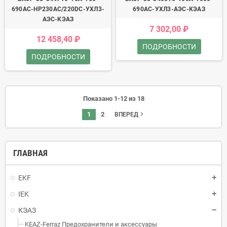
690AC-НР230AC/220DC-УХЛ3-
690AC-УХЛ3-АЭС-КЭАЗ
АЭС-КЭАЗ
7 302,00 ₽
12 458,40 ₽
ПОДРОБНОСТИ
ПОДРОБНОСТИ
Показано 1-12 из 18
1
2
navigate_next
ВПЕРЕД
ГЛАВНАЯ
EKF
IEK
КЭАЗ
KEAZ-Ferraz Предохранители и аксессуары