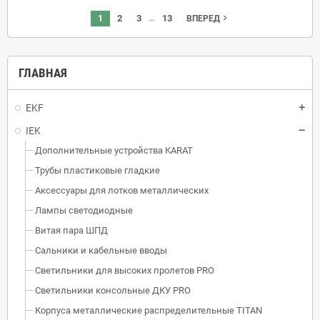
…
1
2
3
13
navigate_next
ВПЕРЕД
ГЛАВНАЯ
EKF
IEK
Дополнительные устройства KARAT
Трубы пластиковые гладкие
Аксессуары для лотков металлических
Лампы светодиодные
Витая пара ШПД
Сальники и кабельные вводы
Светильники для высоких пролетов PRO
Светильники консольные ДКУ PRO
Корпуса металлические распределительные TITAN