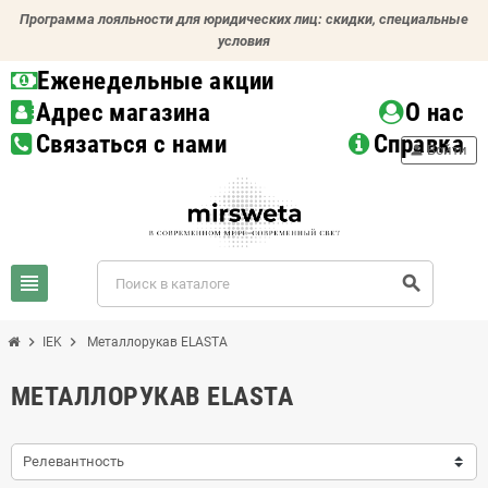
Программа лояльности для юридических лиц: скидки, специальные
условия
Еженедельные акции
Адрес магазина
О нас
Связаться с нами
Справка
person
Войти
view_headline
search
chevron_right
chevron_right
IEK
Металлорукав ELASTA
МЕТАЛЛОРУКАВ ELASTA
Релевантность