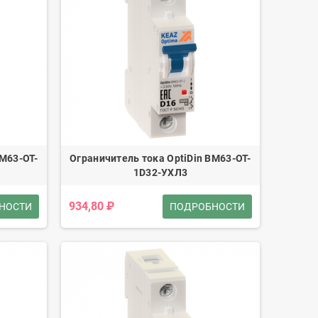
BM63-OT-
Ограничитель тока OptiDin BM63-OT-
1D32-УХЛ3
934,80 ₽
НОСТИ
ПОДРОБНОСТИ