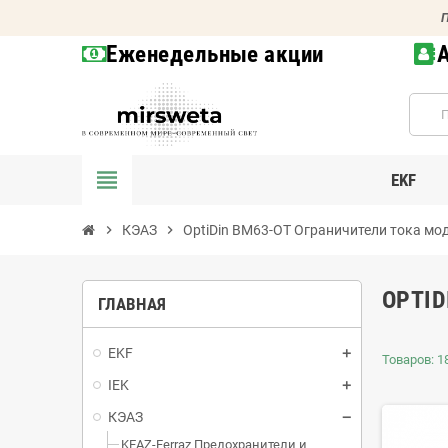
П
Еженедельные акции
view_headline
EKF
chevron_right
КЭАЗ
chevron_right
OptiDin BM63-OT Ограничители тока мо
OPTID
ГЛАВНАЯ
EKF
Товаров: 18
IEK
КЭАЗ
KEAZ-Ferraz Предохранители и