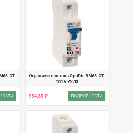
BM63-OT-
Ограничитель тока OptiDin BM63-OT-
1D16-УХЛ3
934,80 ₽
НОСТИ
ПОДРОБНОСТИ