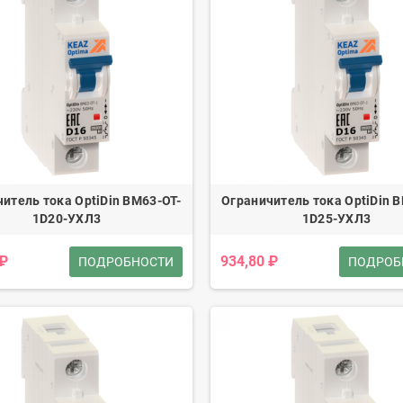
итель тока OptiDin BM63-OT-
Ограничитель тока OptiDin 
1D20-УХЛ3
1D25-УХЛ3
 ₽
934,80 ₽
ПОДРОБНОСТИ
ПОДРОБ