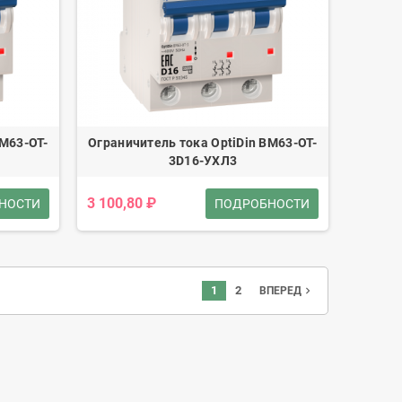
BM63-OT-
Ограничитель тока OptiDin BM63-OT-
3D16-УХЛ3
3 100,80 ₽
НОСТИ
ПОДРОБНОСТИ
1
2
navigate_next
ВПЕРЕД