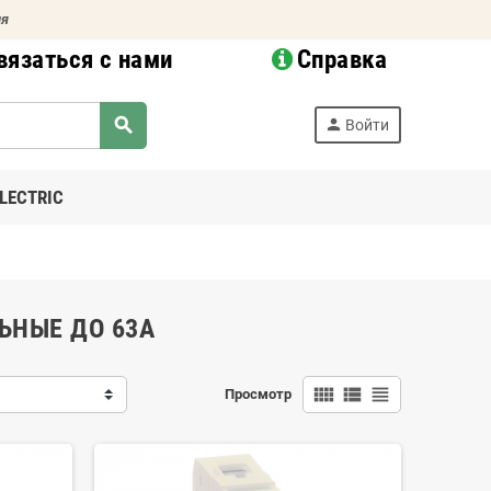
ия
вязаться с нами
Справка
search
person
Войти
LECTRIC
ЬНЫЕ ДО 63А
view_comfy
view_list
view_headline
Просмотр