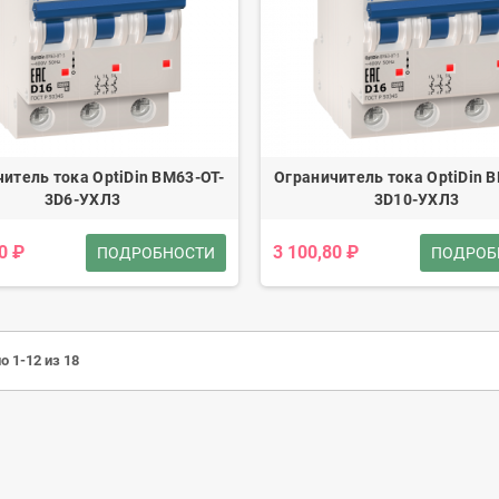
итель тока OptiDin BM63-OT-
Ограничитель тока OptiDin 
3D6-УХЛ3
3D10-УХЛ3
0 ₽
3 100,80 ₽
ПОДРОБНОСТИ
ПОДРОБ
о 1-12 из 18