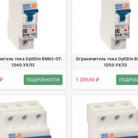
итель тока OptiDin BM63-OT-
Ограничитель тока OptiDin 
1D40-УХЛ3
1D50-УХЛ3
 ₽
1 209,60 ₽
ПОДРОБНОСТИ
ПОДРОБ