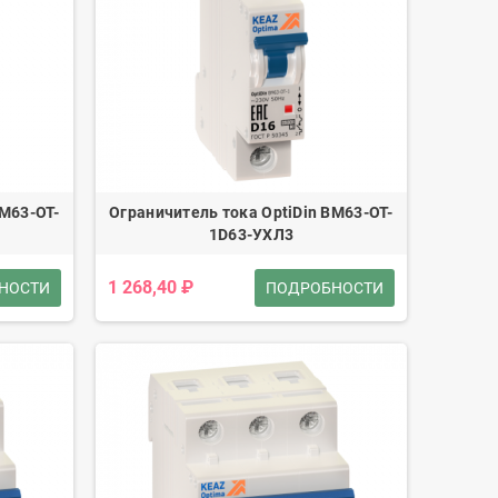
BM63-OT-
Ограничитель тока OptiDin BM63-OT-
1D63-УХЛ3
1 268,40 ₽
НОСТИ
ПОДРОБНОСТИ