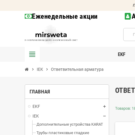
П
Еженедельные акции
view_headline
EKF
chevron_right
IEK
chevron_right
Ответвительная арматура
ОТВЕ
ГЛАВНАЯ
EKF
Товаров: 18
IEK
Дополнительные устройства KARAT
Трубы пластиковые гладкие