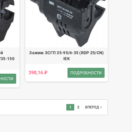
ый
Зажим ЗСГП 35-95/6-35 (RDP 25/CN)
/35-150
IEK
398,16 ₽
ПОДРОБНОСТИ
НОСТИ
1
2
navigate_next
ВПЕРЕД