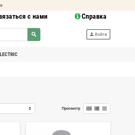
ия
вязаться с нами
Справка
search
person
Войти
LECTRIC
view_comfy
view_list
view_headline
Просмотр