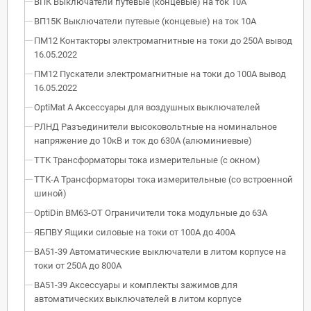
ВПК Выключатели путевые (концевые) на ток 10А
ВП15К Выключатели путевые (концевые) на ток 10А
ПМ12 Контакторы электромагнитные на токи до 250А вывод
16.05.2022
ПМ12 Пускатели электромагнитные на токи до 100А вывод
16.05.2022
OptiMat A Аксессуары для воздушных выключателей
РЛНД Разъединители высоковольтные на номинальное
напряжение до 10кВ и ток до 630А (алюминиевые)
ТТК Трансформаторы тока измерительные (с окном)
ТТК-А Трансформаторы тока измерительные (со встроенной
шиной)
OptiDin BM63-OT Ограничители тока модульные до 63А
ЯБПВУ Ящики силовые на токи от 100А до 400А
ВА51-39 Автоматические выключатели в литом корпусе на
токи от 250А до 800А
ВА51-39 Аксессуары и комплекты зажимов для
автоматических выключателей в литом корпусе