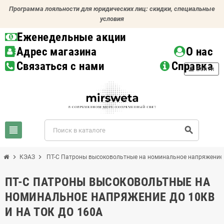
Программа лояльности для юридических лиц: скидки, специальные
условия
Еженедельные акции
Адрес магазина
О нас
Связаться с нами
Справка
person
Войти
view_headline
search
chevron_right
chevron_right
КЭАЗ
ПТ-С Патроны высоковольтные на номинальное напряжение д
ПТ-С ПАТРОНЫ ВЫСОКОВОЛЬТНЫЕ НА
НОМИНАЛЬНОЕ НАПРЯЖЕНИЕ ДО 10КВ
И НА ТОК ДО 160А