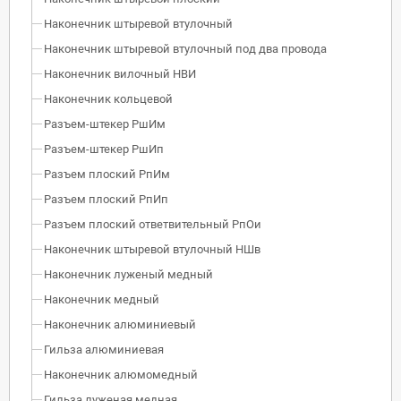
Наконечник штыревой втулочный
Наконечник штыревой втулочный под два провода
Наконечник вилочный НВИ
Наконечник кольцевой
Разъем-штекер РшИм
Разъем-штекер РшИп
Разъем плоский РпИм
Разъем плоский РпИп
Разъем плоский ответвительный РпОи
Наконечник штыревой втулочный НШв
Наконечник луженый медный
Наконечник медный
Наконечник алюминиевый
Гильза алюминиевая
Наконечник алюмомедный
Гильза луженая медная