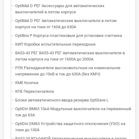
OptiMat D РЕГ Аксессуары для автоматических
выключателей в литом корпусе
OptiMat D РЕГ Автоматические выключатели в литом
корпусе на токи от 160А до 630А
OptiBox P Корпуса пластиковые для установки счетчика
КИП Коробки испытательные переходные
ВА53-43 РЕГ. ВА55-43 РЕГ Автоматические выключатели в
литом корпусе на токи от 1600А до 2000А
РЛК Разъединители высоковольтные на номинальное
напряжение до 10кВ и ток до 630А (без КМЧ)
КМЕ Кнопки
КПЕ Переключатели
Блоки автоматического ввода резерва OptiSave L
OptiDin BM63 10кА Модульные выключатели на переменный
ток до 63А
OptiDin DM63 Устройства защитного отключения (УЗО) на
токи до 100А
ВА57-35 ВТЫЧНОЙ Автоматические выключатели в литом