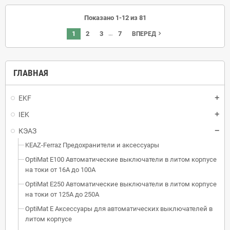
Показано 1-12 из 81
…
1
2
3
7
navigate_next
ВПЕРЕД
ГЛАВНАЯ
EKF
IEK
КЭАЗ
KEAZ-Ferraz Предохранители и аксессуары
OptiMat E100 Автоматические выключатели в литом корпусе
на токи от 16А до 100А
OptiMat E250 Автоматические выключатели в литом корпусе
на токи от 125А до 250А
OptiMat E Аксессуары для автоматических выключателей в
литом корпусе