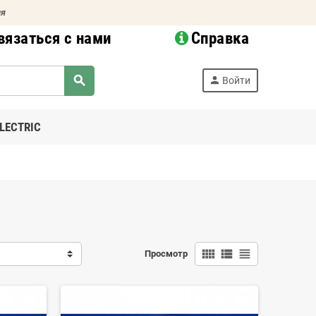
ия
вязаться с нами
Справка
search
person
Войти
LECTRIC
view_comfy
view_list
view_headline
Просмотр