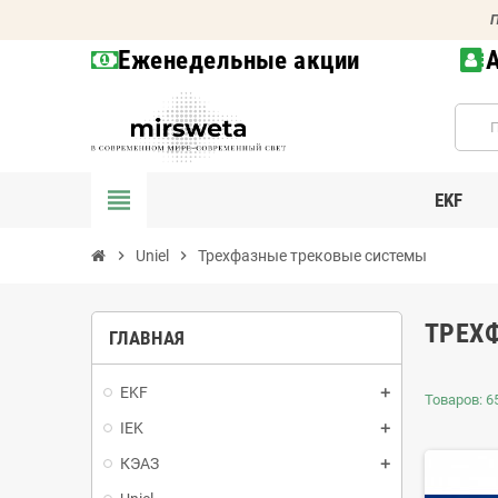
П
Еженедельные акции
view_headline
EKF
chevron_right
Uniel
chevron_right
Трехфазные трековые системы
ТРЕХ
ГЛАВНАЯ
EKF
Товаров: 65
IEK
КЭАЗ