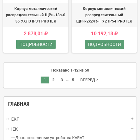
Корпус металлический
Корпус металлический
распределительный ЩРн-18з-0
распределительный
36 УХЛ3 IP31 PRO IEK
ЩРн-2x24з-1 У2 IP54 PRO IEK
2 878,01 ₽
10 192,18 ₽
ПОДРОБНОСТИ
ПОДРОБНОСТИ
Показано 1-12 из 50
…
1
2
3
5
navigate_next
ВПЕРЕД
ГЛАВНАЯ
EKF
IEK
Дополнительные устройства KARAT