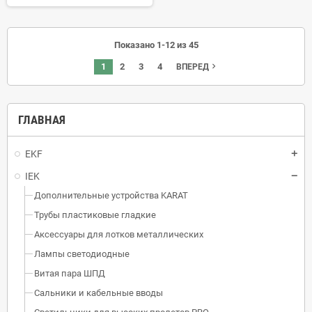
Показано 1-12 из 45
1
2
3
4
navigate_next
ВПЕРЕД
ГЛАВНАЯ
EKF
IEK
Дополнительные устройства KARAT
Трубы пластиковые гладкие
Аксессуары для лотков металлических
Лампы светодиодные
Витая пара ШПД
Сальники и кабельные вводы