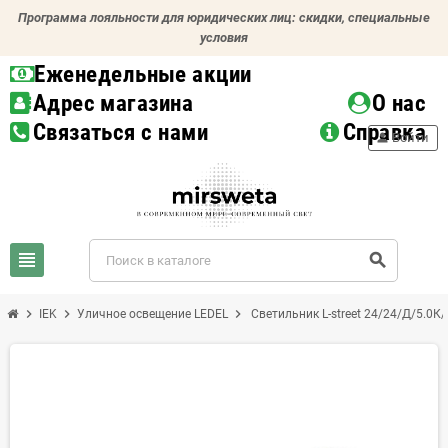
Программа лояльности для юридических лиц: скидки, специальные
условия
Еженедельные акции
Адрес магазина
О нас
Связаться с нами
Справка
person
Войти
view_headline
search
chevron_right
chevron_right
chevron_right
IEK
Уличное освещение LEDEL
Светильник L-street 24/24/Д/5.0К