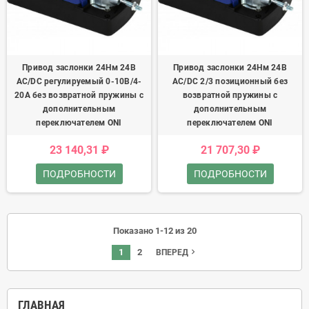
Привод заслонки 24Нм 24В
Привод заслонки 24Нм 24В
AC/DC регулируемый 0-10В/4-
AC/DC 2/3 позиционный без
20А без возвратной пружины с
возвратной пружины с
дополнительным
дополнительным
переключателем ONI
переключателем ONI
23 140,31 ₽
21 707,30 ₽
ПОДРОБНОСТИ
ПОДРОБНОСТИ
Показано 1-12 из 20
1
2
navigate_next
ВПЕРЕД
ГЛАВНАЯ