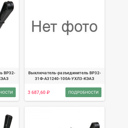
ь ВР32-
Выключатель-разъединитель ВР32-
КЭАЗ
31Ф-А31240-100А-УХЛ3-КЭАЗ
3 687,60 ₽
НОСТИ
ПОДРОБНОСТИ