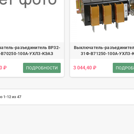
атель-разъединитель ВР32-
Выключатель-разъединител
-В70250-100А-УХЛ3-КЭАЗ
31Ф-В71250-100А-УХЛ3-
0 ₽
3 044,40 ₽
ПОДРОБНОСТИ
ПОДРОБ
о 1-12 из 47