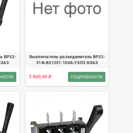
ь ВР32-
Выключатель-разъединитель ВР32-
КЭАЗ
31Ф-В31251-100А-УХЛ3-КЭАЗ
3 860,40 ₽
НОСТИ
ПОДРОБНОСТИ