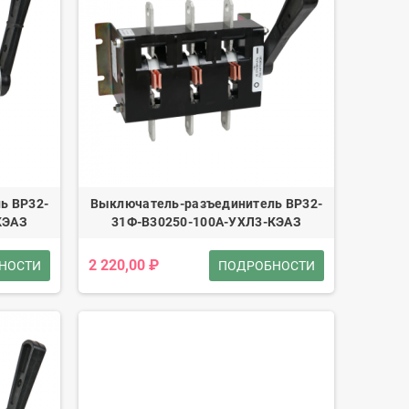
ь ВР32-
Выключатель-разъединитель ВР32-
КЭАЗ
31Ф-В30250-100А-УХЛ3-КЭАЗ
2 220,00 ₽
НОСТИ
ПОДРОБНОСТИ