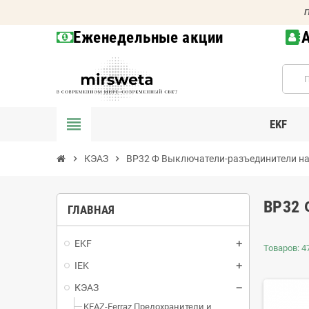
П
Еженедельные акции
view_headline
EKF
chevron_right
КЭАЗ
chevron_right
ВР32 Ф Выключатели-разъединители на 
ВР32 
ГЛАВНАЯ
EKF
Товаров: 47
IEK
КЭАЗ
KEAZ-Ferraz Предохранители и