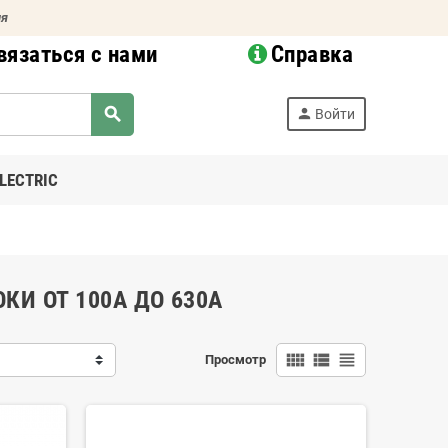
ия
вязаться с нами
Справка
search
person
Войти
LECTRIC
И ОТ 100А ДО 630А
view_comfy
view_list
view_headline
Просмотр