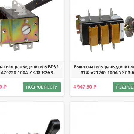
атель-разъединитель ВР32-
Выключатель-разъединител
-А70220-100А-УХЛ3-КЭАЗ
31Ф-А71240-100А-УХЛ3-
0 ₽
4 947,60 ₽
ПОДРОБНОСТИ
ПОДРОБ