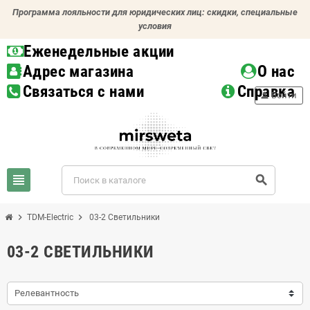
Программа лояльности для юридических лиц: скидки, специальные
условия
Еженедельные акции
Адрес магазина
О нас
Связаться с нами
Справка
person
Войти
view_headline
search
chevron_right
chevron_right
TDM-Electric
03-2 Светильники
03-2 СВЕТИЛЬНИКИ
Релевантность