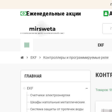
П
Еженедельные акции
view_headline
EKF
chevron_right
EKF
chevron_right
Контроллеры и программируемые реле
КОНТ
ГЛАВНАЯ
EKF
Товаров: 55
Счетчики электроэнергии
Шкафы напольные металлические
Система защиты от протечек воды