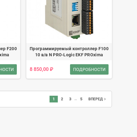
ер F200
Программируемый контроллер F100
Oxima
10 в/в N PRO-Logic EKF PROxima
8 850,00 ₽
НОСТИ
ПОДРОБНОСТИ
…
1
2
3
5
navigate_next
ВПЕРЕД