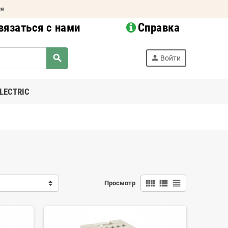
ия
вязаться с нами
Справка
search
person
Войти
LECTRIC
view_comfy
view_list
view_headline
Просмотр