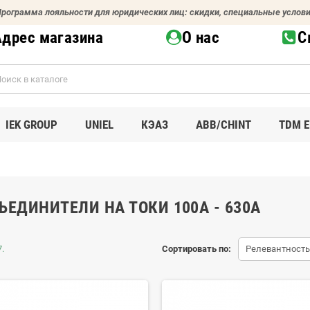
рограмма лояльности для юридических лиц: скидки, специальные услов
Адрес магазина
О нас
С
IEK GROUP
UNIEL
КЭАЗ
ABB/CHINT
TDM E
ЪЕДИНИТЕЛИ НА ТОКИ 100А - 630А
.
Сортировать по:
Релевантность