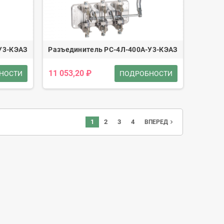
У3-КЭАЗ
Разъединитель РС-4Л-400А-У3-КЭАЗ
11 053,20 ₽
НОСТИ
ПОДРОБНОСТИ
1
2
3
4
navigate_next
ВПЕРЕД