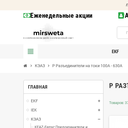
П
Еженедельные акции
view_headline
EKF
chevron_right
КЭАЗ
chevron_right
Р Разъединители на токи 100А - 630А
Р РАЗ
ГЛАВНАЯ
EKF
Товаров: 37
IEK
КЭАЗ
KEAZ-Ferraz Предохранители и