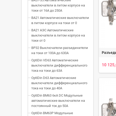
ВА57-35 Автоматические
выключатели в литом корпусе на
токи от 16А до 250А
ВА21 Автоматические выключатели
в литом корпусе на токи от 0
ВА21 АЭС Автоматические
выключатели в литом корпусе на
токи от 0
ВР32 Выключатели-разъединители
Разъед
на токи от 100А до 630А
OptiDin VD63 Автоматические
10 125
выключатели дифференциального
тока на токи до 63А
OptiDin D63 Автоматические
выключатели дифференциального
тока на токи до 40А
OptiDin BM63 6кА DC Модульные
автоматические выключатели на
постоянный ток до 50А
OptiDin BM63P Модульные