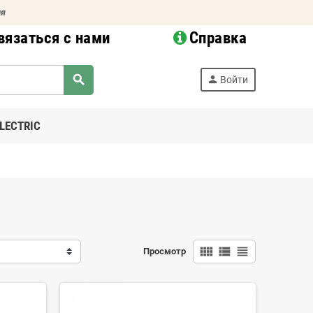
ия
вязаться с нами
Справка
search
person
Войти
LECTRIC
view_comfy
view_list
view_headline
Просмотр