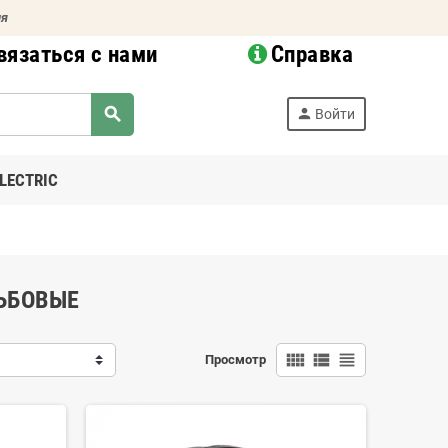
ия
вязаться с нами
Справка
search
person
Войти
LECTRIC
ЬБОВЫЕ
view_comfy
view_list
view_headline
Просмотр