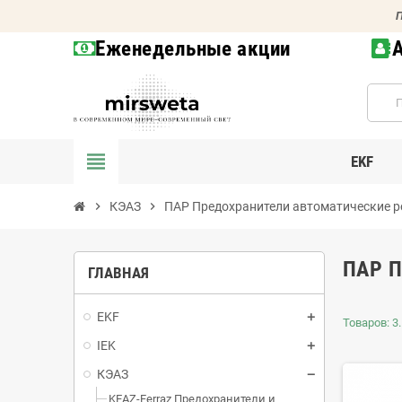
П
Еженедельные акции
view_headline
EKF
chevron_right
КЭАЗ
chevron_right
ПАР Предохранители автоматические 
ПАР 
ГЛАВНАЯ
EKF
Товаров: 3.
IEK
КЭАЗ
KEAZ-Ferraz Предохранители и