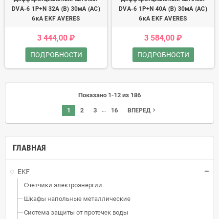
DVA-6 1P+N 32А (B) 30мА (AC)
DVA-6 1P+N 40А (B) 30мА (AC)
6кА EKF AVERES
6кА EKF AVERES
3 444,00 ₽
3 584,00 ₽
ПОДРОБНОСТИ
ПОДРОБНОСТИ
Показано 1-12 из 186
…
1
2
3
16
navigate_next
ВПЕРЕД
ГЛАВНАЯ
EKF
Счетчики электроэнергии
Шкафы напольные металлические
Система защиты от протечек воды