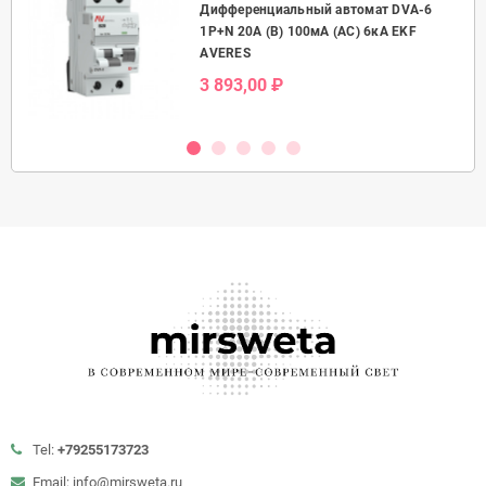
Дифференциальный автомат DVA-6
50А
1P+N 20А (B) 100мА (AC) 6кА EKF
AVERES
3 893,00 ₽
Tel:
+79255173723
Email: info@mirsweta.ru