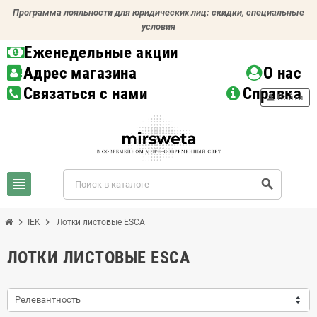
Программа лояльности для юридических лиц: скидки, специальные
условия
Еженедельные акции
Адрес магазина
О нас
Связаться с нами
Справка
person
Войти
view_headline
search
chevron_right
chevron_right
IEK
Лотки листовые ESCA
ЛОТКИ ЛИСТОВЫЕ ESCA
Релевантность