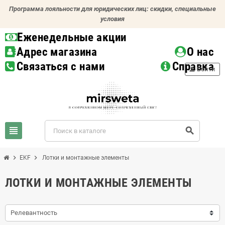
Программа лояльности для юридических лиц: скидки, специальные
условия
Еженедельные акции
Адрес магазина
О нас
Связаться с нами
Справка
person
Войти
view_headline
search
chevron_right
chevron_right
EKF
Лотки и монтажные элементы
ЛОТКИ И МОНТАЖНЫЕ ЭЛЕМЕНТЫ
Релевантность