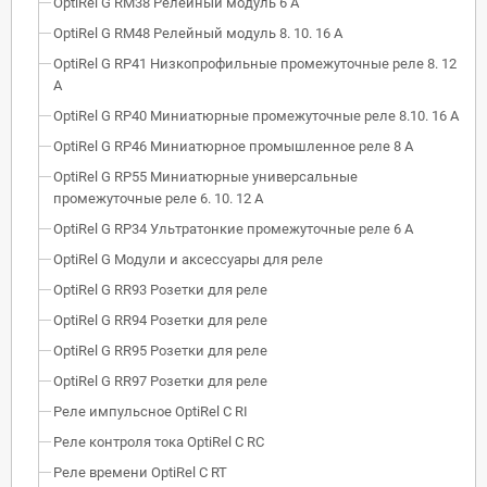
OptiRel G RM38 Релейный модуль 6 А
OptiRel G RM48 Релейный модуль 8. 10. 16 А
OptiRel G RP41 Низкопрофильные промежуточные реле 8. 12
А
OptiRel G RP40 Миниатюрные промежуточные реле 8.10. 16 А
OptiRel G RP46 Миниатюрное промышленное реле 8 А
OptiRel G RP55 Миниатюрные универсальные
промежуточные реле 6. 10. 12 А
OptiRel G RP34 Ультратонкие промежуточные реле 6 А
OptiRel G Модули и аксессуары для реле
OptiRel G RR93 Розетки для реле
OptiRel G RR94 Розетки для реле
OptiRel G RR95 Розетки для реле
OptiRel G RR97 Розетки для реле
Реле импульсное OptiRel C RI
Реле контроля тока OptiRel С RС
Реле времени OptiRel С RT