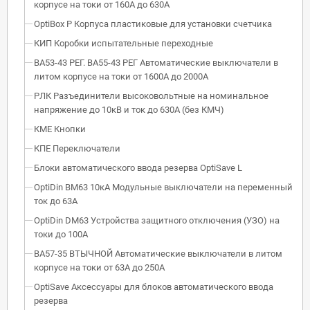
корпусе на токи от 160А до 630А
OptiBox P Корпуса пластиковые для установки счетчика
КИП Коробки испытательные переходные
ВА53-43 РЕГ. ВА55-43 РЕГ Автоматические выключатели в
литом корпусе на токи от 1600А до 2000А
РЛК Разъединители высоковольтные на номинальное
напряжение до 10кВ и ток до 630А (без КМЧ)
КМЕ Кнопки
КПЕ Переключатели
Блоки автоматического ввода резерва OptiSave L
OptiDin BM63 10кА Модульные выключатели на переменный
ток до 63А
OptiDin DM63 Устройства защитного отключения (УЗО) на
токи до 100А
ВА57-35 ВТЫЧНОЙ Автоматические выключатели в литом
корпусе на токи от 63А до 250А
OptiSave Аксессуары для блоков автоматического ввода
резерва