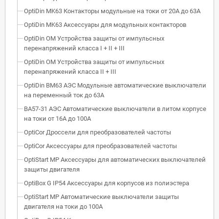
OptiDin MK63 Контакторы модульные на токи от 20А до 63А
OptiDin MK63 Аксессуары для модульных контакторов
OptiDin OM Устройства защиты от импульсных
перенапряжений класса I + II + III
OptiDin OM Устройства защиты от импульсных
перенапряжений класса II + III
OptiDin BM63 АЭС Модульные автоматические выключатели
на переменный ток до 63А
ВА57-31 АЭС Автоматические выключатели в литом корпусе
на токи от 16А до 100А
OptiCor Дроссели для преобразователей частоты
OptiCor Аксессуары для преобразователей частоты
OptiStart MP Аксессуары для автоматических выключателей
защиты двигателя
OptiBox G IP54 Аксессуары для корпусов из полиэстера
OptiStart MP Автоматические выключатели защиты
двигателя на токи до 100А