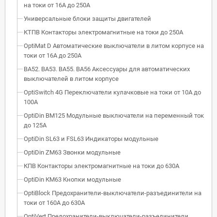
на токи от 16А до 250А
Универсальные блоки защиты двигателей
КТПВ Контакторы электромагнитные на токи до 250А
OptiMat D Автоматические выключатели в литом корпусе на
токи от 16А до 250А
ВА52. ВА53. ВА55. ВА56 Аксессуары для автоматических
выключателей в литом корпусе
OptiSwitch 4G Переключатели кулачковые на токи от 10А до
100А
OptiDin BM125 Модульные выключатели на переменный ток
до 125А
OptiDin SL63 и FSL63 Индикаторы модульные
OptiDin ZM63 Звонки модульные
КПВ Контакторы электромагнитные на токи до 630А
OptiDin КМ63 Кнопки модульные
OptiBlock Предохранители-выключатели-разъединители на
токи от 160А до 630А
OptiVert Предохранители-выключатели-разъединители