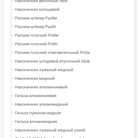
Наконечник вилочный НВИ
Наконечник кольцевой
Разъем-штекер РшИм
Разъем-штекер РшИп
Разъем плоский РпИм
Разъем плоский РпИп
Разъем плоский ответвительный РпОи
Наконечник штыревой втулочный НШв
Наконечник луженый медный
Наконечник медный
Наконечник алюминиевый
Гильза алюминиевая
Наконечник алюмомедный
Гильза луженая медная
Гильза алюмомедная
Наконечник луженый медный узкий