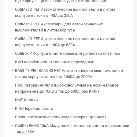
ЩУ Корпуса щитов ввода и учета металлические
OptiMat D РЕГ Автоматические выключатели в литом
корпусе на токи от 40А до 250А
OptiMat D РЕГ Аксессуары для автоматических
выключателей в литом корпусе
OptiMat D РЕГ Автоматические выключатели в литом
корпусе на токи от 160А до 630А
OptiBox P Корпуса пластиковые для установки счетчика
КИП Коробки испытательные переходные
ВА53-43 РЕГ. ВА55-43 РЕГ Автоматические выключатели в
литом корпусе на токи от 1600А до 2000А
РЛК Разъединители высоковольтные на номинальное
напряжение до 10кВ и ток до 630А (без КМЧ)
КМЕ Кнопки
КПЕ Переключатели
Блоки автоматического ввода резерва OptiSave L
OptiDin BM63 10кА Модульные выключатели на переменный
ток до 63А