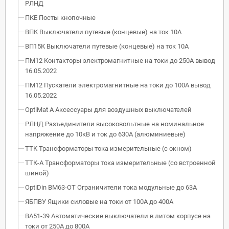
РЛНД
ПКЕ Посты кнопочные
ВПК Выключатели путевые (концевые) на ток 10А
ВП15К Выключатели путевые (концевые) на ток 10А
ПМ12 Контакторы электромагнитные на токи до 250А вывод
16.05.2022
ПМ12 Пускатели электромагнитные на токи до 100А вывод
16.05.2022
OptiMat A Аксессуары для воздушных выключателей
РЛНД Разъединители высоковольтные на номинальное
напряжение до 10кВ и ток до 630А (алюминиевые)
ТТК Трансформаторы тока измерительные (с окном)
ТТК-А Трансформаторы тока измерительные (со встроенной
шиной)
OptiDin BM63-OT Ограничители тока модульные до 63А
ЯБПВУ Ящики силовые на токи от 100А до 400А
ВА51-39 Автоматические выключатели в литом корпусе на
токи от 250А до 800А