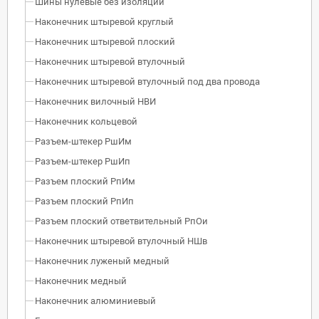
Шины нулевые без изоляции
Наконечник штыревой круглый
Наконечник штыревой плоский
Наконечник штыревой втулочный
Наконечник штыревой втулочный под два провода
Наконечник вилочный НВИ
Наконечник кольцевой
Разъем-штекер РшИм
Разъем-штекер РшИп
Разъем плоский РпИм
Разъем плоский РпИп
Разъем плоский ответвительный РпОи
Наконечник штыревой втулочный НШв
Наконечник луженый медный
Наконечник медный
Наконечник алюминиевый