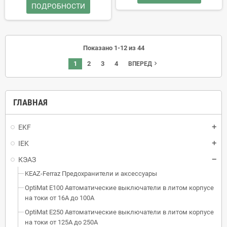
ПОДРОБНОСТИ
Показано 1-12 из 44
1
2
3
4
navigate_next
ВПЕРЕД
ГЛАВНАЯ
EKF
IEK
КЭАЗ
KEAZ-Ferraz Предохранители и аксессуары
OptiMat E100 Автоматические выключатели в литом корпусе
на токи от 16А до 100А
OptiMat E250 Автоматические выключатели в литом корпусе
на токи от 125А до 250А