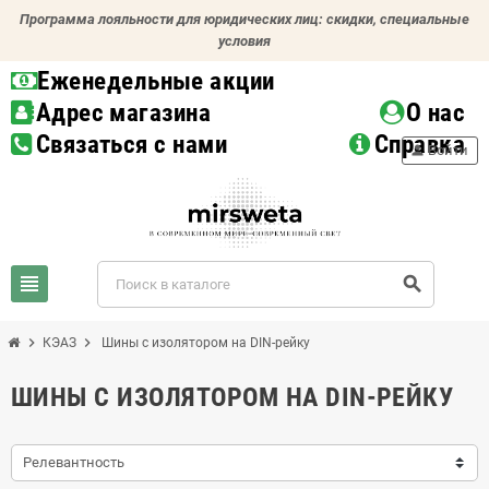
Программа лояльности для юридических лиц: скидки, специальные
условия
Еженедельные акции
Адрес магазина
О нас
Связаться с нами
Справка
person
Войти
view_headline
search
chevron_right
chevron_right
КЭАЗ
Шины с изолятором на DIN-рейку
ШИНЫ С ИЗОЛЯТОРОМ НА DIN-РЕЙКУ
Релевантность