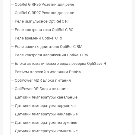
OptiRel G RR95 Розетки для реле
OptiRel G RR97 Розетки для реле
Реле импульсное OptiRel C RI
Реле контроля тока OptiRel С RС
Реле времени OptiRel С RT
Реле защиты двигателя OptiRel С RM
Реле контроля напряжения OptiRel C RV
Блоки автоматического ввода резерва OptiSave H
Разъем плоский в изоляции РпвИм
OptiPower MDR Блоки питания
OptiPower DR Блоки питания
Датчики температуры канальные
Датчики температуры наружные
Датчики температуры накладные
Датчики температуры погружные
Датчики температуры комнатные