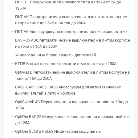
ППН Х1 Предохранители ножевого типа на токи от 2А до
1250А
ПКТ-VK Предохранители высоковольтные на номинальное
напряжение до 35кВ и на ток до 200А
ПКТ-VK Аксессуары для предохранителей высоковольтных
ВА57-35 АЭС Автоматические выключатели в литом корпусе
на токи от 16А до 250А
Универсальные блоки защиты двигателей
КТПВ Контакторы электромагнитные на токи до 250А
OptiMat D Автоматические выключатели в литом корпусе на
токи от 16А до 250А
ВА52. ВА53. ВА55. ВА56 Аксессуары для автоматических
выключателей в литом корпусе
OptiSwitch 4G Переключатели кулачковые на токи от 10А до
100А
OptiDin BM125 Модульные выключатели на переменный ток
до 125А
OptiDin SL63 и FSL63 Индикаторы модульные