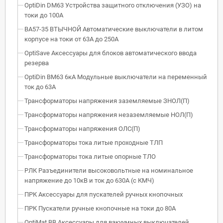
OptiDin DM63 Устройства защитного отключения (УЗО) на
токи до 100А
ВА57-35 ВТЫЧНОЙ Автоматические выключатели в литом
корпусе на токи от 63А до 250А
OptiSave Аксессуары для блоков автоматического ввода
резерва
OptiDin BM63 6кА Модульные выключатели на переменный
ток до 63А
Трансформаторы напряжения заземляемые ЗНОЛ(П)
Трансформаторы напряжения незаземляемые НОЛ(П)
Трансформаторы напряжения ОЛС(П)
Трансформаторы тока литые проходные ТЛП
Трансформаторы тока литые опорные ТЛО
РЛК Разъединители высоковольтные на номинальное
напряжение до 10кВ и ток до 630А (с КМЧ)
ПРК Аксессуары для пускателей ручных кнопочных
ПРК Пускатели ручные кнопочные на токи до 80А
OptiMat BB Аксессуары для вакуумных выключателей