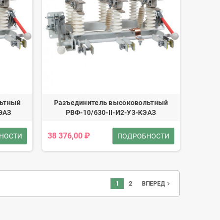
льтный
Разъединитель высоковольтный
КЭАЗ
РВФ-10/630-II-И2-У3-КЭАЗ
38 376,00 ₽
НОСТИ
ПОДРОБНОСТИ
1
2
navigate_next
ВПЕРЕД