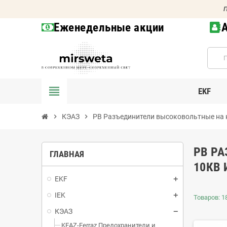
П
Еженедельные акции
view_headline
EKF
chevron_right
КЭАЗ
chevron_right
РВ Разъединители высоковольтные на 
РВ Р
ГЛАВНАЯ
10КВ 
EKF
IEK
Товаров: 18
КЭАЗ
KEAZ-Ferraz Предохранители и