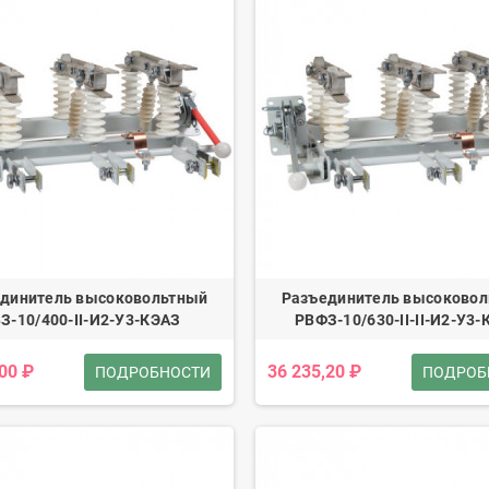
динитель высоковольтный
Разъединитель высоково
З-10/400-II-И2-У3-КЭАЗ
РВФЗ-10/630-II-II-И2-У3
,00 ₽
36 235,20 ₽
ПОДРОБНОСТИ
ПОДРОБ