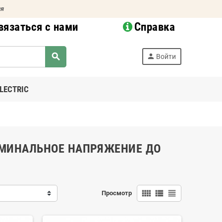
ия
вязаться с нами
Справка
search
person
Войти
LECTRIC
ОМИНАЛЬНОЕ НАПРЯЖЕНИЕ ДО
view_comfy
view_list
view_headline
Просмотр