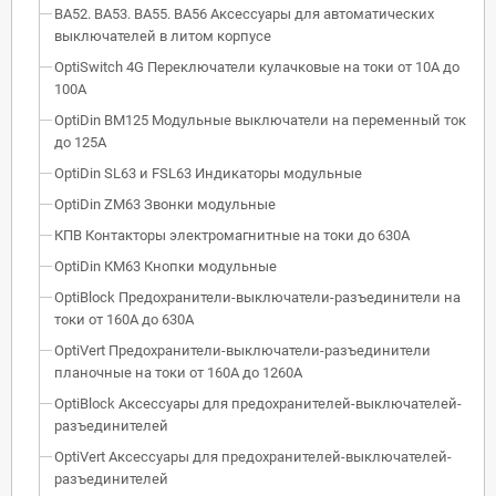
ВА52. ВА53. ВА55. ВА56 Аксессуары для автоматических
выключателей в литом корпусе
OptiSwitch 4G Переключатели кулачковые на токи от 10А до
100А
OptiDin BM125 Модульные выключатели на переменный ток
до 125А
OptiDin SL63 и FSL63 Индикаторы модульные
OptiDin ZM63 Звонки модульные
КПВ Контакторы электромагнитные на токи до 630А
OptiDin КМ63 Кнопки модульные
OptiBlock Предохранители-выключатели-разъединители на
токи от 160А до 630А
OptiVert Предохранители-выключатели-разъединители
планочные на токи от 160А до 1260А
OptiBlock Аксессуары для предохранителей-выключателей-
разъединителей
OptiVert Аксессуары для предохранителей-выключателей-
разъединителей