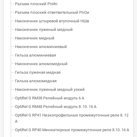
Разъем плоский РпИп
Разъем плоский ответвительный РпОи
Наконечник штыревой втулочный НШв
Наконечник луженый медный
Наконечник медный
Наконечник алюминиевый
Гильза алюминиевая
Наконечник алюмомедный
Гильза луженая медная
Гильза алюмомедная
Наконечник луженый медный узкий
OptiRel G RM38 Релейный модуль 6 А
OptiRel G RM48 Релейный модуль 8. 10. 16 А
OptiRel G RP41 Низкопрофильные промежуточные реле 8. 12
А
OptiRel G RP40 Миниатюрные промежуточные реле 8.10. 16 А