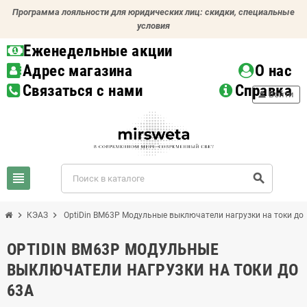
Программа лояльности для юридических лиц: скидки, специальные
условия
Еженедельные акции
Адрес магазина
О нас
Связаться с нами
Справка
person
Войти
view_headline
search
chevron_right
chevron_right
КЭАЗ
OptiDin BM63P Модульные выключатели нагрузки на токи до
OPTIDIN BM63P МОДУЛЬНЫЕ
ВЫКЛЮЧАТЕЛИ НАГРУЗКИ НА ТОКИ ДО
63А