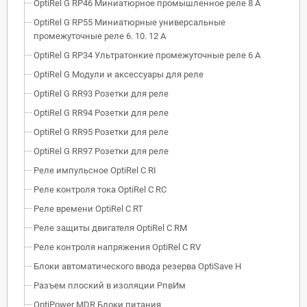
OptiRel G RP46 Миниатюрное промышленное реле 8 А
OptiRel G RP55 Миниатюрные универсальные
промежуточные реле 6. 10. 12 А
OptiRel G RP34 Ультратонкие промежуточные реле 6 А
OptiRel G Модули и аксессуары для реле
OptiRel G RR93 Розетки для реле
OptiRel G RR94 Розетки для реле
OptiRel G RR95 Розетки для реле
OptiRel G RR97 Розетки для реле
Реле импульсное OptiRel C RI
Реле контроля тока OptiRel С RС
Реле времени OptiRel С RT
Реле защиты двигателя OptiRel С RM
Реле контроля напряжения OptiRel C RV
Блоки автоматического ввода резерва OptiSave H
Разъем плоский в изоляции РпвИм
OptiPower MDR Блоки питания