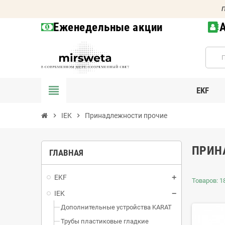
П
Еженедельные акции
view_headline
EKF
chevron_right
IEK
chevron_right
Принадлежности прочие
ПРИН
ГЛАВНАЯ
EKF
Товаров: 1
IEK
Дополнительные устройства KARAT
Трубы пластиковые гладкие