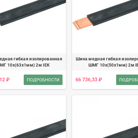
едная гибкая изолированная
Шина медная гибкая изолир
МГ 10x(63x1мм) 2м IEK
ШМГ 10x(50x1мм) 2м I
,12 ₽
66 736,33 ₽
ПОДРОБНОСТИ
ПОДРОБ