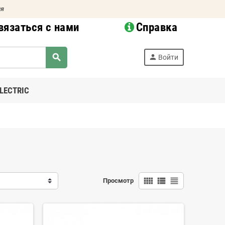
ия
вязаться с нами
Справка
search
person
Войти
LECTRIC
view_comfy
view_list
view_headline
Просмотр