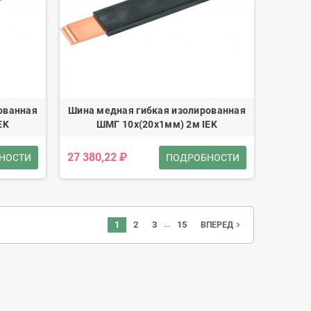
ованная
Шина медная гибкая изолированная
EK
ШМГ 10x(20x1мм) 2м IEK
27 380,22 ₽
НОСТИ
ПОДРОБНОСТИ
…
1
2
3
15
navigate_next
ВПЕРЕД