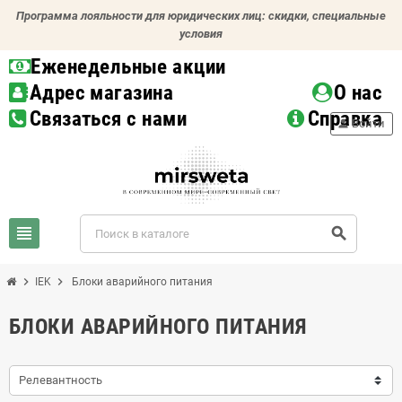
Программа лояльности для юридических лиц: скидки, специальные
условия
Еженедельные акции
Адрес магазина
О нас
Связаться с нами
Справка
person
Войти
view_headline
search
chevron_right
chevron_right
IEK
Блоки аварийного питания
БЛОКИ АВАРИЙНОГО ПИТАНИЯ
Релевантность