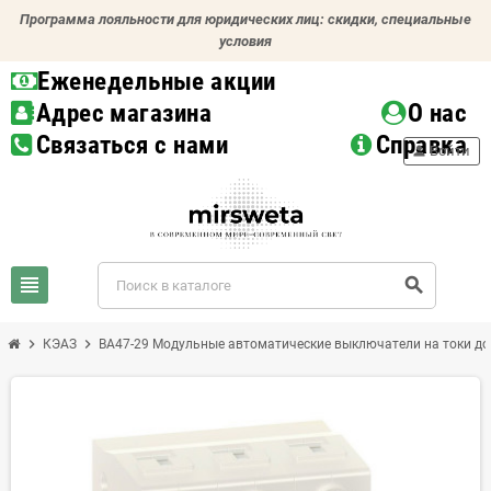
Программа лояльности для юридических лиц: скидки, специальные
условия
Еженедельные акции
Адрес магазина
О нас
Связаться с нами
Справка
person
Войти
view_headline
search
chevron_right
chevron_right
КЭАЗ
ВА47-29 Модульные автоматические выключатели на токи до