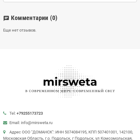
Комментарии
(0)
chat
Еще нет отзывов.
Tel:
+79255173723
Email: info@mirsweta.ru
Адрес ООО "ДОМАНСК": ИНН 5074084195, КПП 507401001, 142100,
Московская Область, г.о. Подольск, г Подольск, ул Комсомольская,