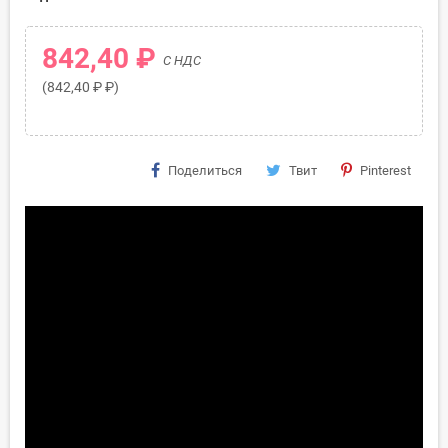
842,40 ₽
С НДС
(842,40 ₽ ₽)
Поделиться
Твит
Pinterest