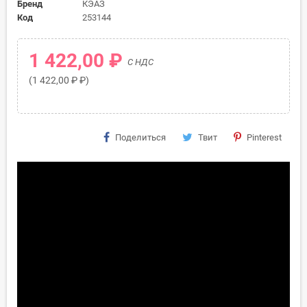
Бренд
КЭАЗ
Код
253144
1 422,00 ₽
С НДС
(1 422,00 ₽ ₽)
Поделиться
Твит
Pinterest