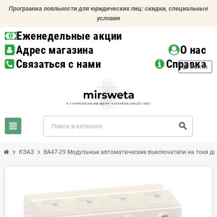
Программа лояльности для юридических лиц: скидки, специальные
условия
Еженедельные акции
Адрес магазина
О нас
Связаться с нами
Справка
person
Войти
view_headline
search
chevron_right
chevron_right
КЭАЗ
ВА47-29 Модульные автоматические выключатели на токи до