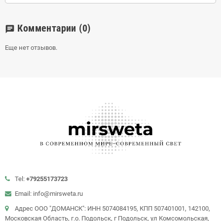
Комментарии
(0)
chat
Еще нет отзывов.
Tel:
+79255173723
Email: info@mirsweta.ru
Адрес ООО "ДОМАНСК": ИНН 5074084195, КПП 507401001, 142100,
Московская Область, г.о. Подольск, г Подольск, ул Комсомольская,