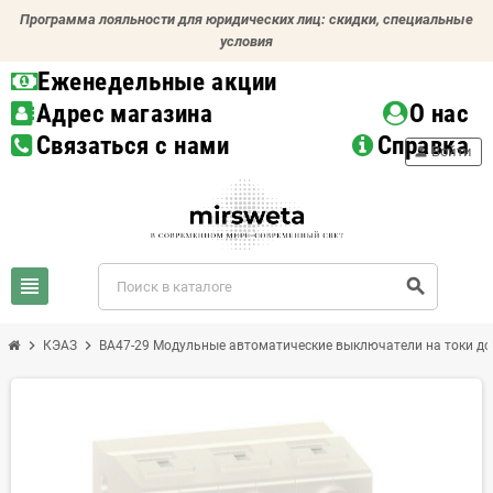
Программа лояльности для юридических лиц: скидки, специальные
условия
Еженедельные акции
Адрес магазина
О нас
Связаться с нами
Справка
person
Войти
view_headline
search
chevron_right
chevron_right
КЭАЗ
ВА47-29 Модульные автоматические выключатели на токи до