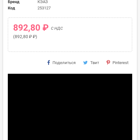
Бренд
КЭАЗ
Код
253127
892,80 ₽
С НДС
(892,80 ₽ ₽)
Поделиться
Твит
Pinterest