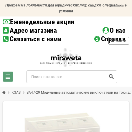
Программа лояльности для юридических лиц: скидки, специальные
условия
Еженедельные акции
Адрес магазина
О нас
Связаться с нами
Справка
person
Войти
view_headline
search
chevron_right
chevron_right
КЭАЗ
ВА47-29 Модульные автоматические выключатели на токи до