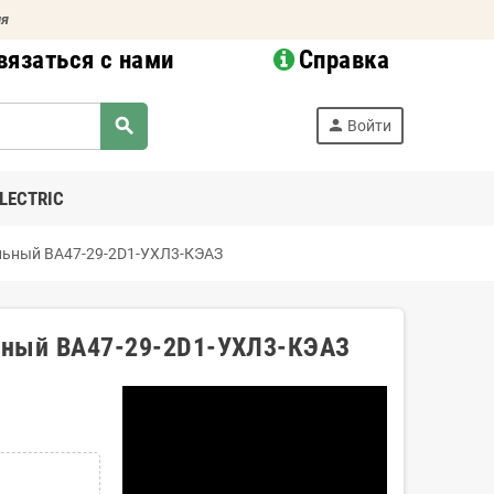
ия
вязаться с нами
Справка
search
person
Войти
LECTRIC
льный ВА47-29-2D1-УХЛ3-КЭАЗ
ьный ВА47-29-2D1-УХЛ3-КЭАЗ