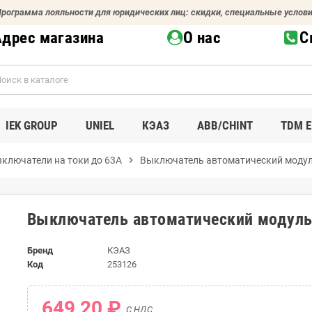
рограмма лояльности для юридических лиц: скидки, специальные услов
Адрес магазина
О нас
С
IEK GROUP
UNIEL
КЭАЗ
ABB/CHINT
TDM E
ключатели на токи до 63А
chevron_right
Выключатель автоматический моду
Выключатель автоматический модул
Бренд
КЭАЗ
Код
253126
649,20 ₽
С НДС