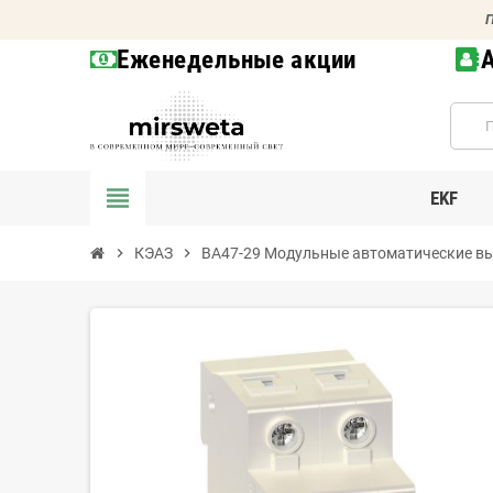
П
Еженедельные акции
view_headline
EKF
chevron_right
КЭАЗ
chevron_right
ВА47-29 Модульные автоматические вы