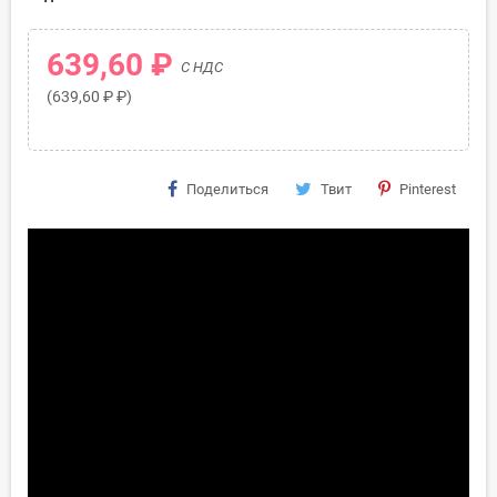
639,60 ₽
С НДС
(639,60 ₽ ₽)
Поделиться
Твит
Pinterest