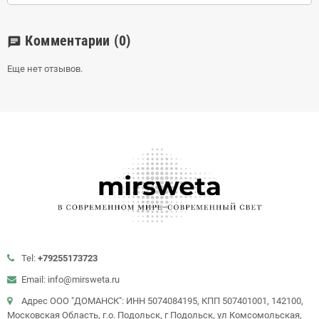
Комментарии
(0)
chat
Еще нет отзывов.
Tel:
+79255173723
Email: info@mirsweta.ru
Адрес ООО "ДОМАНСК": ИНН 5074084195, КПП 507401001, 142100,
Московская Область, г.о. Подольск, г Подольск, ул Комсомольская,