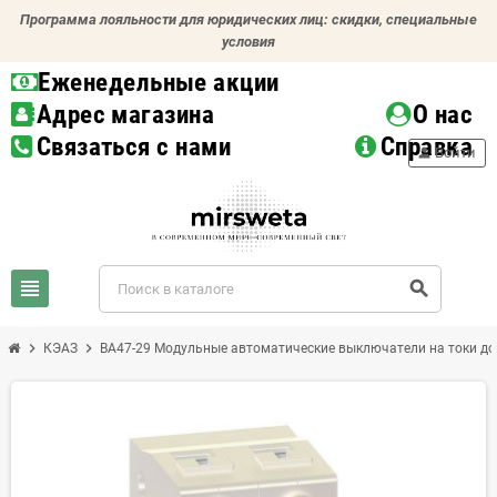
Программа лояльности для юридических лиц: скидки, специальные
условия
Еженедельные акции
Адрес магазина
О нас
Связаться с нами
Справка
person
Войти
view_headline
search
chevron_right
chevron_right
КЭАЗ
ВА47-29 Модульные автоматические выключатели на токи до