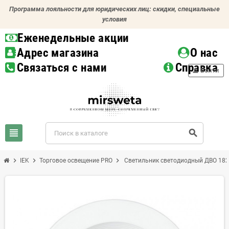
Программа лояльности для юридических лиц: скидки, специальные
условия
Еженедельные акции
Адрес магазина
О нас
Связаться с нами
Справка
person
Войти
view_headline
search
chevron_right
chevron_right
chevron_right
IEK
Торговое освещение PRO
Светильник светодиодный ДВО 1820