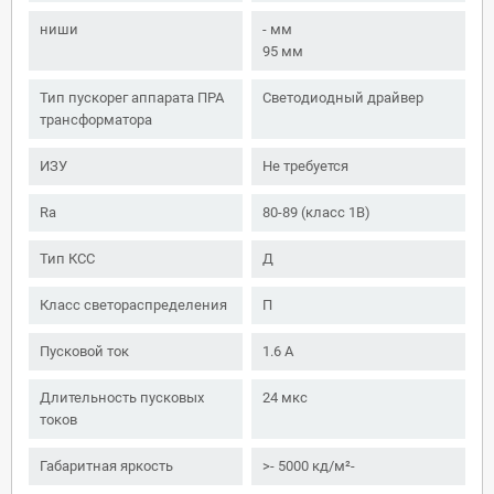
ниши
- мм
95 мм
Тип пускорег аппарата ПРА
Светодиодный драйвер
трансформатора
ИЗУ
Не требуется
Ra
80-89 (класс 1B)
Тип КСС
Д
Класс светораспределения
П
Пусковой ток
1.6 А
Длительность пусковых
24 мкс
токов
Габаритная яркость
>- 5000 кд/м²-