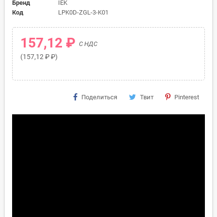
Бренд
IEK
Код
LPK0D-ZGL-3-K01
157,12 ₽
С НДС
(157,12 ₽ ₽)
Поделиться
Твит
Pinterest