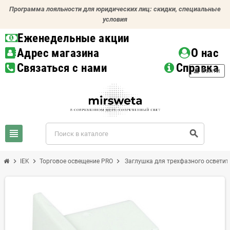
Программа лояльности для юридических лиц: скидки, специальные
условия
Еженедельные акции
Адрес магазина
О нас
Связаться с нами
Справка
person
Войти
view_headline
search
chevron_right
chevron_right
chevron_right
IEK
Торговое освещение PRO
Заглушка для трехфазного осветит