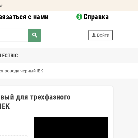
ия
вязаться с нами
Справка
search
person
Войти
LECTRIC
нопровода черный IEK
авый для трехфазного
IEK