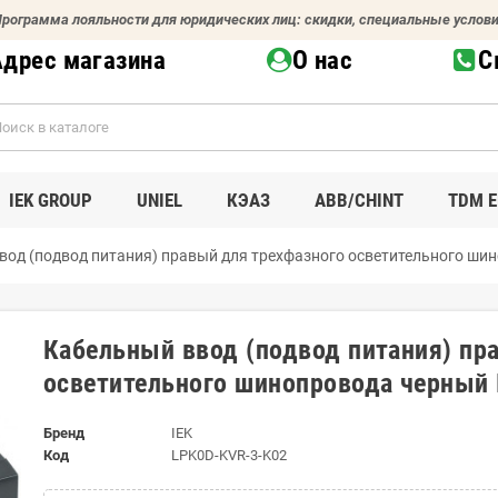
рограмма лояльности для юридических лиц: скидки, специальные услов
Адрес магазина
О нас
С
IEK GROUP
UNIEL
КЭАЗ
ABB/CHINT
TDM E
вод (подвод питания) правый для трехфазного осветительного ши
Кабельный ввод (подвод питания) пр
осветительного шинопровода черный 
Бренд
IEK
Код
LPK0D-KVR-3-K02