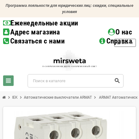
Программа лояльности для юридических лиц: скидки, специальные
условия
Еженедельные акции
Адрес магазина
О нас
Связаться с нами
Справка
person
Войти
view_headline
search
chevron_right
chevron_right
chevron_right
IEK
Автоматические выключатели ARMAT
ARMAT Автоматически