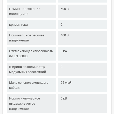
Номин напряжение
500 В
изоляции Ui
кривая тока
C
Номинальное рабочее
400 В
напряжение
Отключающая способность
6 кА
по EN 60898
Ширина по количеству
3
модульных расстояний
Макс сечение входящего
25 мм²-
кабеля
Номин импульсное
6 кВ
выдерживаемое
напряжение