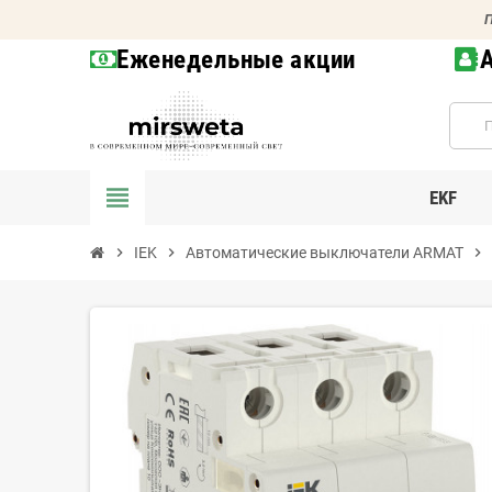
П
Еженедельные акции
view_headline
EKF
chevron_right
IEK
chevron_right
Автоматические выключатели ARMAT
chevron_right