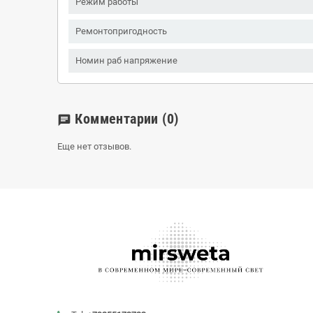
Режим работы
Ремонтопригодность
Номин раб напряжение
Комментарии
(0)
chat
Еще нет отзывов.