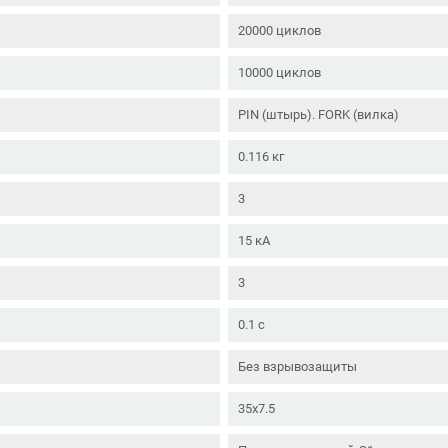
20000 циклов
10000 циклов
PIN (штырь). FORK (вилка)
0.116 кг
3
15 кА
3
0.1 с
Без взрывозащиты
35x7.5