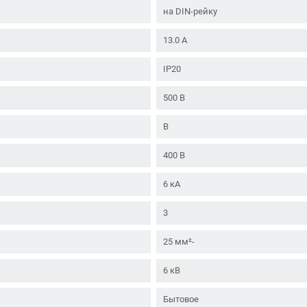
на DIN-рейку
13.0 А
IP20
500 В
B
400 В
6 кА
3
25 мм²-
6 кВ
Бытовое