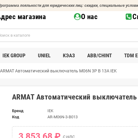
рограмма лояльности для юридических лиц: скидки, специальные услов
Адрес магазина
О нас
С
IEK GROUP
UNIEL
КЭАЗ
ABB/CHINT
TDM E
ARMAT Автоматический выключатель M06N 3P B 13А IEK
ARMAT Автоматический выключатель 
Бренд
IEK
Код
AR-M06N-3-B013
3 853,68 ₽
С НДС