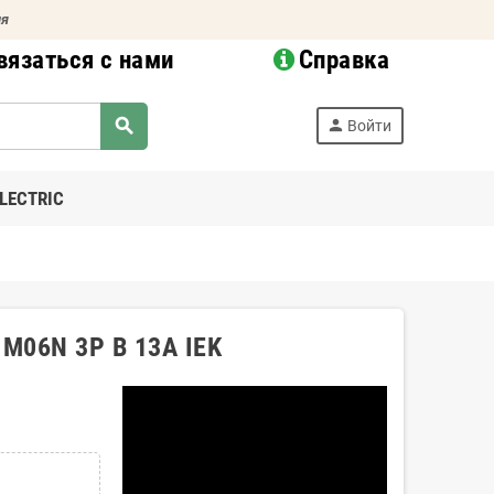
ия
вязаться с нами
Справка
search
person
Войти
LECTRIC
M06N 3P B 13А IEK