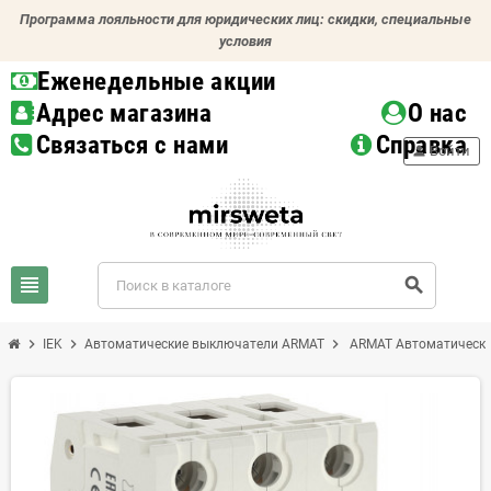
Программа лояльности для юридических лиц: скидки, специальные
условия
Еженедельные акции
Адрес магазина
О нас
Связаться с нами
Справка
person
Войти
view_headline
search
chevron_right
chevron_right
chevron_right
IEK
Автоматические выключатели ARMAT
ARMAT Автоматически