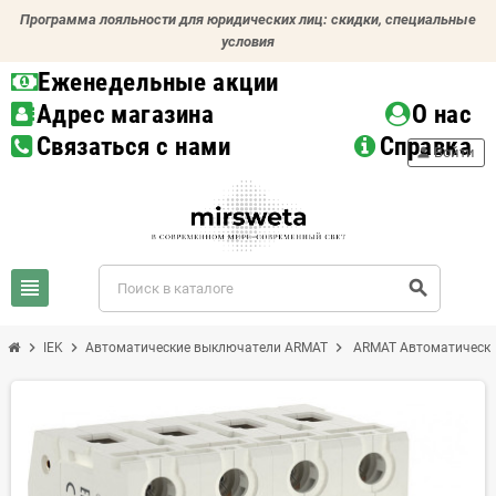
Программа лояльности для юридических лиц: скидки, специальные
условия
Еженедельные акции
Адрес магазина
О нас
Связаться с нами
Справка
person
Войти
view_headline
search
chevron_right
chevron_right
chevron_right
IEK
Автоматические выключатели ARMAT
ARMAT Автоматически