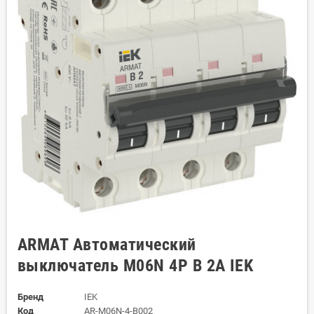
ARMAT Автоматический
выключатель M06N 4P B 2А IEK
Бренд
IEK
Код
AR-M06N-4-B002