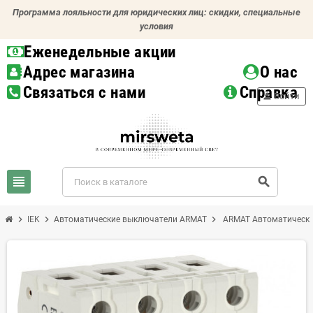
Программа лояльности для юридических лиц: скидки, специальные
условия
Еженедельные акции
Адрес магазина
О нас
Связаться с нами
Справка
person
Войти
view_headline
search
chevron_right
chevron_right
chevron_right
IEK
Автоматические выключатели ARMAT
ARMAT Автоматически