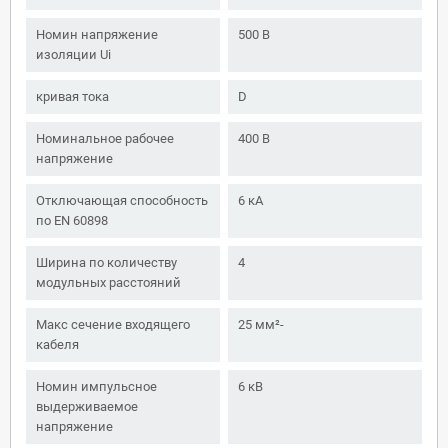
Номин напряжение
500 В
изоляции Ui
кривая тока
D
Номинальное рабочее
400 В
напряжение
Отключающая способность
6 кА
по EN 60898
Ширина по количеству
4
модульных расстояний
Макс сечение входящего
25 мм²-
кабеля
Номин импульсное
6 кВ
выдерживаемое
напряжение